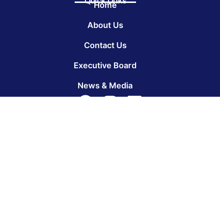
Quick Links
Home
About Us
Contact Us
Executive Board
News & Media
Info@elsewedy-ind.com
El Sewedy Industries is an established
diverse industrial group in Egypt since